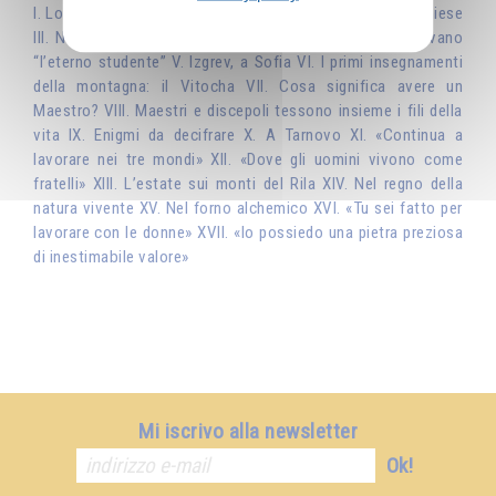
I. Lo stupore di un incontro II. Un profeta di fronte alle Chiese
III. Nella luminosità del mondo spirituale IV. Mi chiamavano
“l’eterno studente” V. Izgrev, a Sofia VI. I primi insegnamenti
della montagna: il Vitocha VII. Cosa significa avere un
Maestro? VIII. Maestri e discepoli tessono insieme i fili della
vita IX. Enigmi da decifrare X. A Tarnovo XI. «Continua a
lavorare nei tre mondi» XII. «Dove gli uomini vivono come
fratelli» XIII. L’estate sui monti del Rila XIV. Nel regno della
natura vivente XV. Nel forno alchemico XVI. «Tu sei fatto per
lavorare con le donne» XVII. «Io possiedo una pietra preziosa
di inestimabile valore»
Mi iscrivo alla newsletter
Ok!