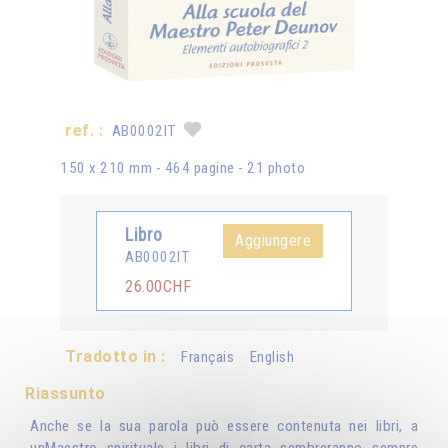
ref. :
AB0002IT
150 x 210 mm - 464 pagine - 21 photo
Libro
Aggiungere
AB0002IT
26.00CHF
Tradotto in :
Français
English
Riassunto
Anche se la sua parola può essere contenuta nei libri, a
unMaestro spirituale i libri di carta sembreranno sempre