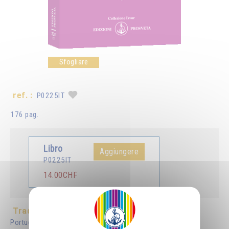
Sfogliare
ref. :
P0225IT
176 pag.
Libro
Aggiungere
P0225IT
14.00CHF
Tradotto in :
Français
Deutsch
English
Español
Português
Nederlands