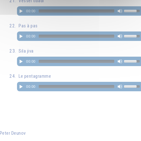
Vessel tibadi
00:00
Pas à pas
00:00
Sila jiva
00:00
Le pentagramme
00:00
i Peter Deunov