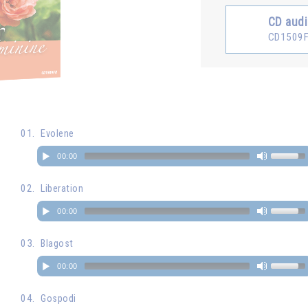
CD aud
CD1509
Evolene
00:00
Liberation
00:00
Blagost
00:00
Gospodi