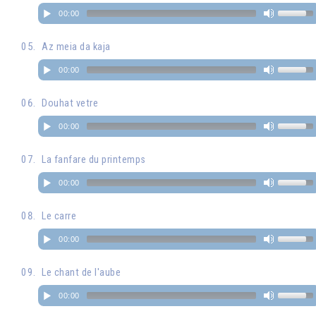
00:00
Az meia da kaja
00:00
Douhat vetre
00:00
La fanfare du printemps
00:00
Le carre
00:00
Le chant de l'aube
00:00