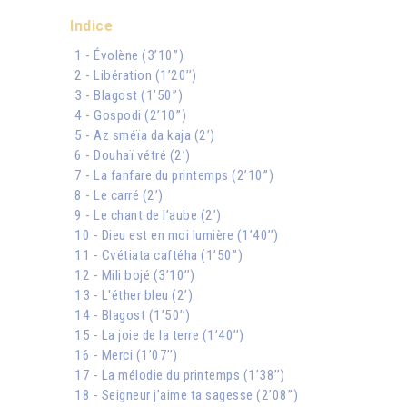
Indice
1 - Évolène (3’10’’)
2 - Libération (1’20’’)
3 - Blagost (1’50’’)
4 - Gospodi (2’10’’)
5 - Az sméïa da kaja (2’)
6 - Douhaï vétré (2’)
7 - La fanfare du printemps (2’10’’)
8 - Le carré (2’)
9 - Le chant de l’aube (2’)
10 - Dieu est en moi lumière (1’40’’)
11 - Cvétiata caftéha (1’50’’)
12 - Mili bojé (3’10’’)
13 - L'éther bleu (2’)
14 - Blagost (1’50’’)
15 - La joie de la terre (1’40’’)
16 - Merci (1’07’’)
17 - La mélodie du printemps (1’38’’)
18 - Seigneur j’aime ta sagesse (2’08’’)