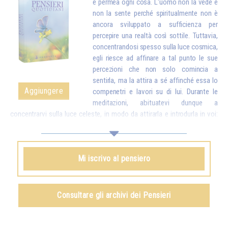
e permea ogni cosa. L'uomo non la vede e
non la sente perché spiritualmente non è
ancora sviluppato a sufficienza per
percepire una realtà così sottile. Tuttavia,
concentrandosi spesso sulla luce cosmica,
egli riesce ad affinare a tal punto le sue
percezioni che non solo comincia a
sentirla, ma la attira a sé affinché essa lo
Aggiungere
compenetri e lavori su di lui. Durante le
meditazioni, abituatevi dunque a
concentrarvi sulla luce celeste, in modo da attirarla e introdurla in voi:
essa sostituirà a poco a poco tutte le particelle logore e malsane del
vostro corpo con particelle nuove, più pure. E una volta che avrete
attirato la luce in voi, dovrete ancora esercitarvi a inviare quella luce nel
Mi iscrivo al pensiero
mondo intero per aiutare tutti gli esseri umani.*
Omraam Mikhaël Aïvanhov
Consultare gli archivi dei Pensieri
Vedi anche
La luce, spirito vivente
, capitolo IX