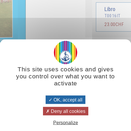
Libro
T0016IT
23.00CHF
Tradotto in :
Franç
This site uses cookies and gives
you control over what you want to
activate
tiene al grande ritmo cosmico. In modo più o meno percepibile, tutte le
 e le sue azioni, egli entra più o meno in armonia con il ritmo universal
 più benetici dell'universo."
OK, accept all
Deny all cookies
Personalize