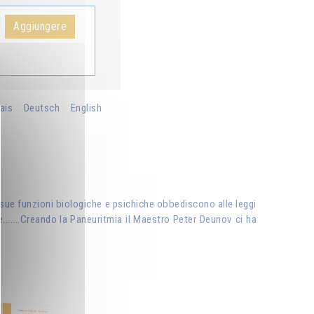
Aggiungere
ais
Deutsch
English
 sue funzioni biologiche e psichiche obbediscono alle leggi
e.......Creando la Paneuritmia il Maestro Peter Deunov ci ha