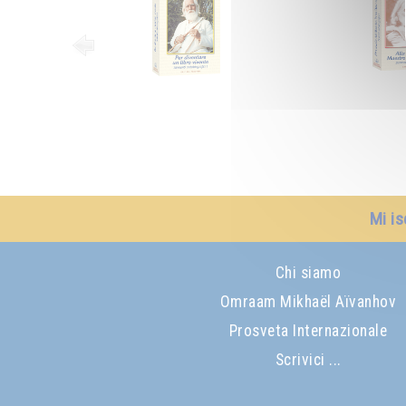
Mi is
Chi siamo
Omraam Mikhaël Aïvanhov
Prosveta Internazionale
Scrivici ...