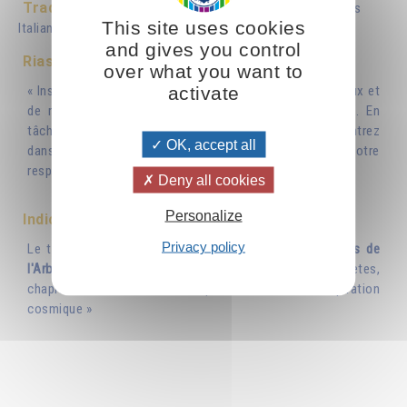
Tradotto in :
Deutsch
English
Español
Português
This site uses cookies
Italiano
and gives you control
Riassunto
over what you want to
activate
« Inspirer, expirer... Inspirer, expirer... Ce mouvement de flux et
de reflux est la clé de tous les rythmes de l'univers. En
tâchant de le rendre conscient en vous-même, vous entrez
OK, accept all
dans l'harmonie cosmique et vous sentez peu à peu votre
respiration se fondre dans la respiration de Dieu. »
Deny all cookies
Personalize
Indice
Privacy policy
Le texte de cette brochure est paru dans :
« Les fruits de
l'Arbre de Vie »
, tome 32 de la collection Œuvres complètes,
chapitre XVI, sous le titre « Respiration humaine et respiration
cosmique »