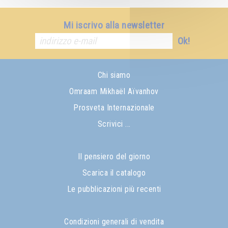
Mi iscrivo alla newsletter
Ok!
Chi siamo
Omraam Mikhaël Aïvanhov
Prosveta Internazionale
Scrivici ...
Il pensiero del giorno
Scarica il catalogo
Le pubblicazioni più recenti
Condizioni generali di vendita