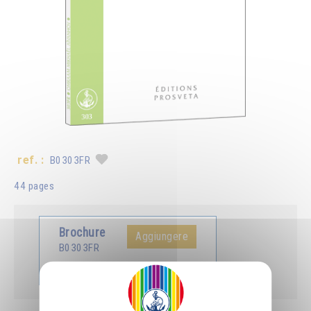
ref. :
B0303FR
44 pages
Brochure
Aggiungere
B0303FR
5.00CHF