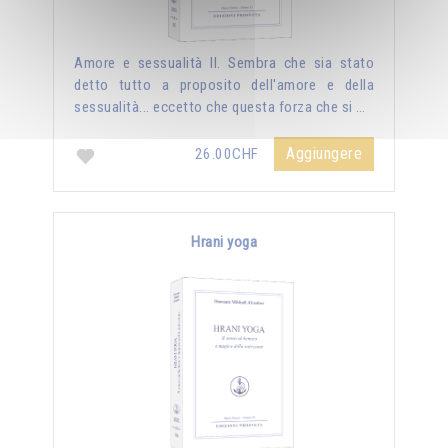
Amore e sessualità II. Sembra che sia stato
detto tutto a proposito dell'amore e della
sessualità... eccetto che questa forza che si …
Aggiungere
26.00CHF
Hrani yoga