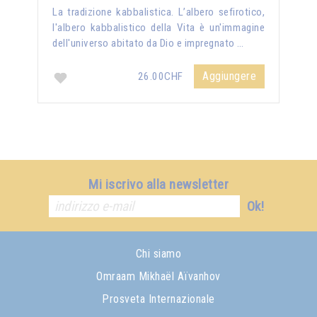
La tradizione kabbalistica. L’albero sefirotico,
l'albero kabbalistico della Vita è un'immagine
dell'universo abitato da Dio e impregnato …
Aggiungere
26.00CHF
Mi iscrivo alla newsletter
Ok!
Chi siamo
Omraam Mikhaël Aïvanhov
Prosveta Internazionale