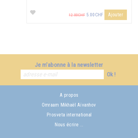
Ajouter
5.00CHF
12.00CHF
Je m'abonne à la newsletter
Ok !
A propos
Omraam Mikhaël Aïvanhov
Prosveta international
Nous écrire ...