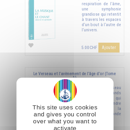
respiration de l'âme,
une symphonie
grandiose qui retentit
à travers les espaces
d'un bout à l'autre de
l'univers.
Ajouter
5.00CHF
Le Verseau et l'avènement de l'âge d'or (Tome
1)
L’âge du Verseau
amènera de grands
bouleversements qui
feront comprendre
This site uses cookies
aux humains la
and gives you control
réalité du monde
spirituel.
over what you want to
activate