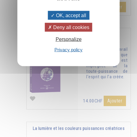
Ajouter
26.00CHF
OK, accept all
Deny all cookies
Puissances de la pensée
Personalize
La réalité du travail
Privacy policy
spirituel fait que
chaque pensée est
imprégnée de la
toute-puissance de
l'esprit qui l'a créée.
Ajouter
14.00CHF
La lumière et les couleurs puissances créatrices