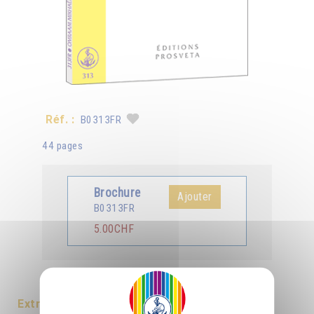
Réf. :
B0313FR
44 pages
Brochure
Ajouter
B0313FR
5.00CHF
Traduit en :
Deutsch
Extrait