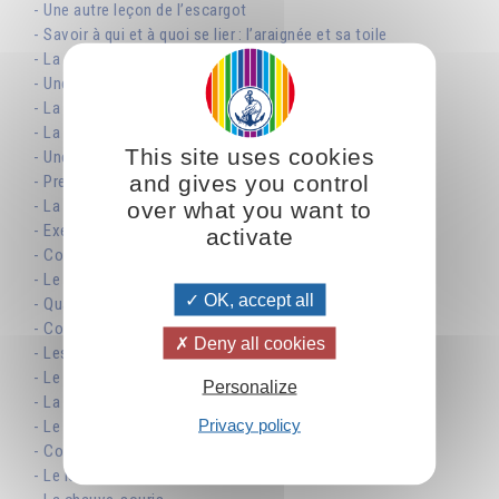
- Une autre leçon de l’escargot
- Savoir à qui et à quoi se lier : l’araignée et sa toile
- La mouche et l’araignée
- Une histoire pas seulement pour les enfants
- La nature possède des souricières
- La taupe, le poisson et l’oiseau
This site uses cookies
- Une anecdote éclairante
and gives you control
- Prendre exemple sur la persévérance du bœuf
- La personnalité est un cheval sauvage
over what you want to
- Exercer un contrôle sur son cheval
activate
- Comment dompter un cheval au galop
- Le cavalier et son cheval
OK, accept all
- Quand le chat n’est pas là
- Conscience de chat
Deny all cookies
- Les pouvoirs du chat
- Le serpent qui change de peau
Personalize
- La puissance bénéfique du serpent
Privacy policy
- Le serpent astral
- Comme la poule qui défend ses poussins
- Le loup menace notre bergerie