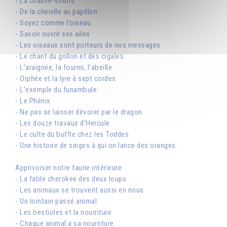
- La chauve-souris
- De la chenille au papillon
- Soyez comme l’oiseau
- Savoir ouvrir ses ailes
- Les oiseaux sont porteurs de nos messages
- Le chant du grillon et des cigales
- L’araignée, la fourmi, l’abeille
- Orphée et la lyre à sept cordes
- L’exemple du funambule
- Le Phénix
- Ne pas se laisser dévorer par le dragon
- Les douze travaux d’Hercule
- Le culte du buffle chez les Toddes
- Une histoire de singes à qui on lance des oranges
Apprivoiser notre faune intérieure
- La fable cherokee des deux loups
- Les animaux se trouvent aussi en nous
- Un lointain passé animal
- Les bestioles et la nourriture
- Chaque animal a sa nourriture