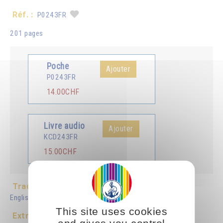
Réf. :
P0243FR
201 pages
Poche
Ajouter
P0243FR
14.00CHF
Livre audio
Ajouter
KCD243FR
15.00CHF
Traduit en :
Italiano
Español
Deutsch
Românã
English
Português
Arabic
Nederlands
This site uses cookies
Extrait