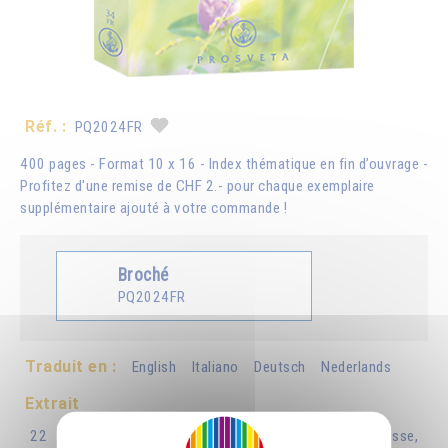
Réf. :
PQ2024FR
400 pages - Format 10 x 16 - Index thématique en fin d’ouvrage -
Profitez d'une remise de CHF 2.- pour chaque exemplaire
supplémentaire ajouté à votre commande !
Broché
PQ2024FR
Traduit en :
English
Italiano
Deutsch
Nederlands
Extrait
22 juin – Vous réclamez que votre existence soit lisse,