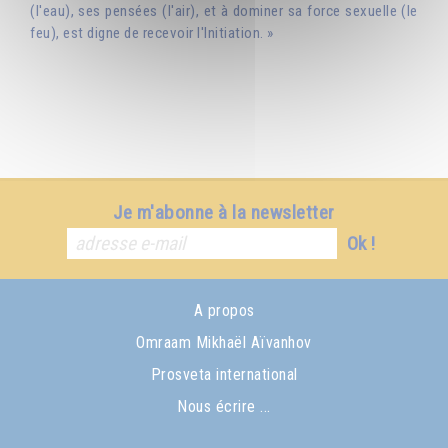
(l'eau), ses pensées (l'air), et à dominer sa force sexuelle (le
feu), est digne de recevoir l'Initiation. »
Je m'abonne à la newsletter
Ok !
A propos
Omraam Mikhaël Aïvanhov
Prosveta international
Nous écrire ...