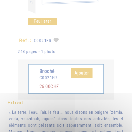
Feuilleter
Réf. :
C0021FR
248 pages - 1 photo
Broché
Ajouter
C0021FR
26.00CHF
Extrait
« La terre, l'eau, l'air, le feu ... nous disons en bulgare "zémia,
voda, veuzdouh, oguen". dans toutes nos activités, les 4
éléments sont présents soit séparemment, soit ensemble.
Manger, boire, respirer, penser, aimer, et même tout