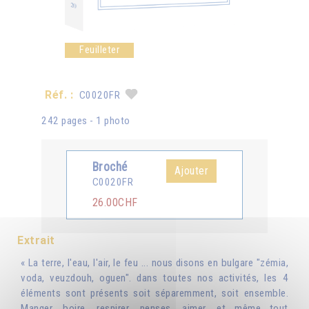
Feuilleter
Réf. :
C0020FR
242 pages - 1 photo
Broché
Ajouter
C0020FR
26.00CHF
Extrait
« La terre, l'eau, l'air, le feu ... nous disons en bulgare "zémia,
voda, veuzdouh, oguen". dans toutes nos activités, les 4
éléments sont présents soit séparemment, soit ensemble.
Manger, boire, respirer, penses, aimer, et même tout