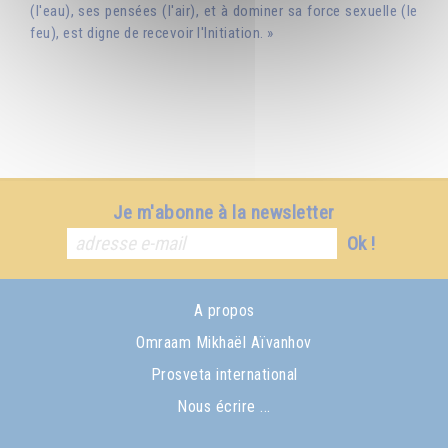
(l'eau), ses pensées (l'air), et à dominer sa force sexuelle (le
feu), est digne de recevoir l'Initiation. »
Je m'abonne à la newsletter
Ok !
A propos
Omraam Mikhaël Aïvanhov
Prosveta international
Nous écrire ...