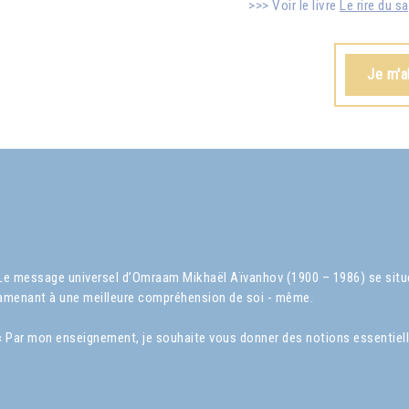
Voir le livre
Le rire du s
Je m'a
Le message universel d’Omraam Mikhaël Aïvanhov (1900 – 1986) se situe 
amenant à une meilleure compréhension de soi - même.
« Par mon enseignement, je souhaite vous donner des notions essentielles s