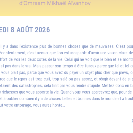
DI 8 AOÛT 2026
I
l y a dans l'existence plus de bonnes choses que de mauvaises. C'est pou
contentement, c'est avouer que l'on est incapable d'avoir une vision claire de la
effort de voir les deux côtés de la vie. Celui qui ne voit que le bien et se montr
est pas dans le vrai. Mais passer son temps à être furieux parce que tel et tel o
 vous plaît pas, parce que vous avez dû payer un objet plus cher que prévu
rce que le repas est trop cuit, trop salé ou pas assez, et réagir devant de s
étaient des catastrophes, cela finit par vous rendre stupide. Mettez donc en 
s richesses que vous apporte la vie. Quand vous vous apercevrez que, pour de 
êt à oublier combien il y a de choses belles et bonnes dans le monde et à troubl
ut votre entourage, vous aurez honte...