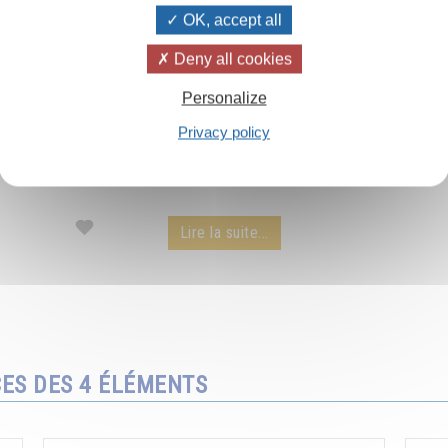
OK, accept all
Deny all cookies
Les rayons du soleil
Personalize
Privacy policy
Le pouvoir extraordinaire des rayons du soleil
par Omraam Mikhaël Aïvanhov - extrait d'une
conférence audio.
Lire la suite...
CES DES 4 ÉLÉMENTS