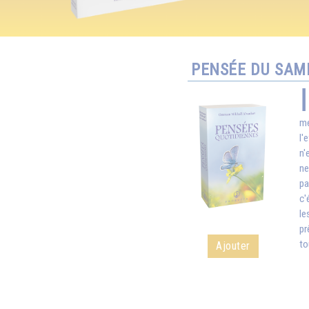
PENSÉE DU SAME
mé
l'
n'
ne
pa
c'
le
pr
to
Ajouter