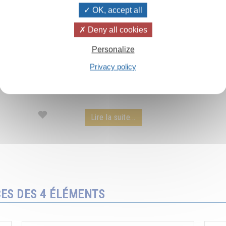
OK, accept all
Deny all cookies
Les rayons du soleil
Personalize
Privacy policy
Le pouvoir extraordinaire des rayons du soleil
par Omraam Mikhaël Aïvanhov - extrait d'une
conférence audio.
Lire la suite...
CES DES 4 ÉLÉMENTS