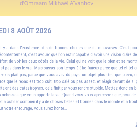
DI 8 AOÛT 2026
I
l y a dans l'existence plus de bonnes choses que de mauvaises. C'est pou
contentement, c'est avouer que l'on est incapable d'avoir une vision claire de la
effort de voir les deux côtés de la vie. Celui qui ne voit que le bien et se montr
est pas dans le vrai. Mais passer son temps à être furieux parce que tel et tel o
 vous plaît pas, parce que vous avez dû payer un objet plus cher que prévu
rce que le repas est trop cuit, trop salé ou pas assez, et réagir devant de s
étaient des catastrophes, cela finit par vous rendre stupide. Mettez donc en 
s richesses que vous apporte la vie. Quand vous vous apercevrez que, pour de 
êt à oublier combien il y a de choses belles et bonnes dans le monde et à troubl
ut votre entourage, vous aurez honte...