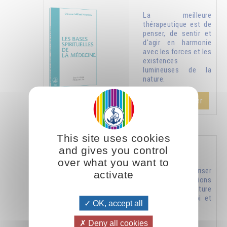
La meilleure
thérapeutique est de
penser, de sentir et
d'agir en harmonie
avec les forces et les
existences
lumineuses de la
nature.
Ajouter
5.00CHF
This site uses cookies
Nature humaine et nature divine
and gives you control
over what you want to
Comment favoriser
activate
les manifestations
de la nature
supérieure en soi et
OK, accept all
chez les autres.
Deny all cookies