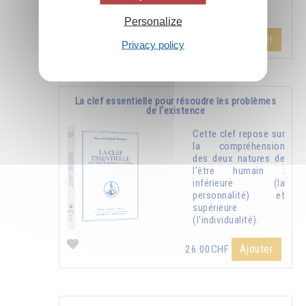
Personalize
Ajouter
14.00CHF
Privacy policy
La clef essentielle pour résoudre les problèmes
de l'existence
Cette clef repose sur
la compréhension
des deux natures de
l'être humain :
inférieure (la
personnalité) et
supérieure
(l'individualité).
Ajouter
26.00CHF