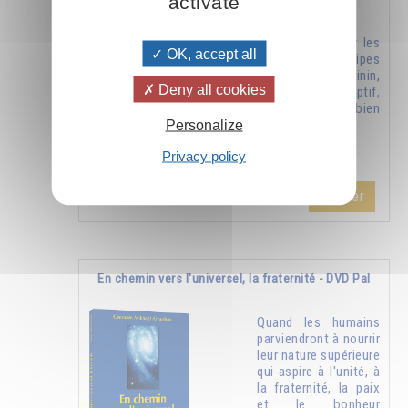
activate
Comment utiliser les
OK, accept all
deux principes
masculin et féminin,
Deny all cookies
émissif et réceptif,
pour résoudre bien
Personalize
des problèmes.
Privacy policy
Ajouter
26.00CHF
En chemin vers l'universel, la fraternité - DVD Pal
Quand les humains
parviendront à nourrir
leur nature supérieure
qui aspire à l'unité, à
la fraternité, la paix
et le bonheur