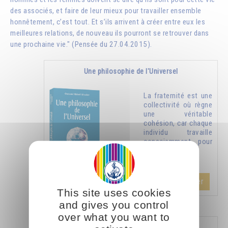
des associés, et faire de leur mieux pour travailler ensemble
honnêtement, c’est tout. Et s’ils arrivent à créer entre eux les
meilleures relations, de nouveau ils pourront se retrouver dans
une prochaine vie." (Pensée du 27.04.2015).
Une philosophie de l'Universel
La fraternité est une
collectivité où règne
une véritable
cohésion, car chaque
individu travaille
consciemment pour
le bien de tous.
Ajouter
14.00CHF
This site uses cookies
and gives you control
over what you want to
L'amour et la sexualité (Tome 1)