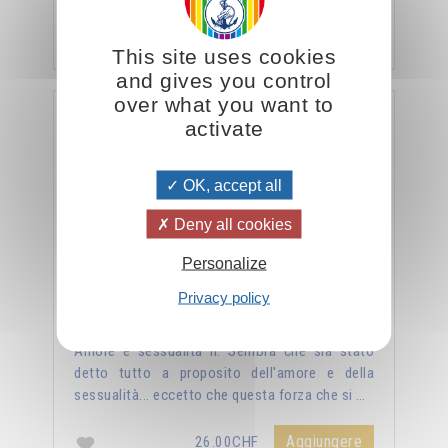
veramente, …
Aggiungere
26.00CHF
This site uses cookies
and gives you control
over what you want to
La sessualità forza del cielo
activate
OK, accept all
Deny all cookies
Personalize
Privacy policy
Amore e sessualità II. Sembra che sia stato
detto tutto a proposito dell'amore e della
sessualità... eccetto che questa forza che si …
Aggiungere
26.00CHF