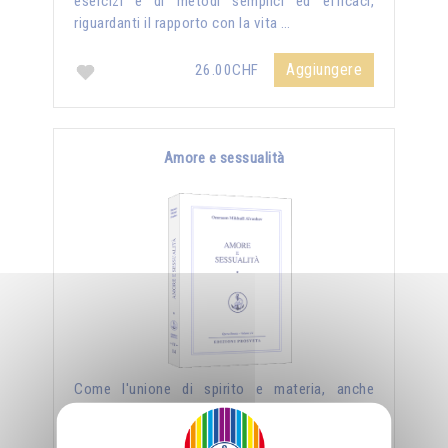
esercizi e di metodi semplici ed efficaci,
riguardanti il rapporto con la vita …
Aggiungere
26.00CHF
Amore e sessualità
Come l'unione di spirito e materia, anche
l'unione di uomo e donna può essere creatrice
di nuovi mondi, ma affinché lo divenga