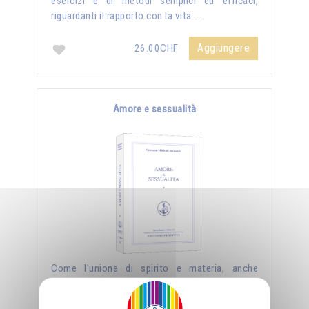
esercizi e di metodi semplici ed efficaci,
riguardanti il rapporto con la vita …
Aggiungere
26.00CHF
Amore e sessualità
Come l'unione di spirito e materia, anche
l'unione di uomo e donna può essere creatrice
di nuovi mondi, ma affinché lo divenga