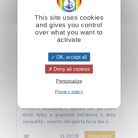
veramente, …
Aggiungere
26.00CHF
This site uses cookies
and gives you control
over what you want to
La sessualità forza del cielo
activate
OK, accept all
Deny all cookies
Personalize
Privacy policy
Amore e sessualità II. Sembra che sia stato
detto tutto a proposito dell'amore e della
sessualità... eccetto che questa forza che si …
Aggiungere
26.00CHF