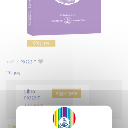
Sfogliare
ref. :
P0222IT
190 pag
Libro
Aggiungere
P0222IT
14.00CHF
Tradotto in :
Français
Deutsch
English
Español