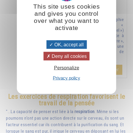
This site uses cookies
La nouvelle Terre - Méthodes, exercices,
formules, prières
and gives you control
Une philosophie
over what you want to
nouvelle (un «
activate
nouveau ciel »)
donnera naissance à
une « nouvelle terre »,
OK, accept all
c’est-à-dire à une
nouvelle façon de
Deny all cookies
vivre.
Personalize
Ajouter
26.00CHF
Privacy policy
Les exercices de respiration favorisent le
travail de la pensée
"...La capacité de penser est liée à la
respiration
. Même si les
poumons n’ont pas une action directe sur le cerveau, ils sont un
facteur essentiel car ils contribuent à la purification du sang. Et
lorsque le sang est pur, il irrigue le cerveau en déposant en lui les