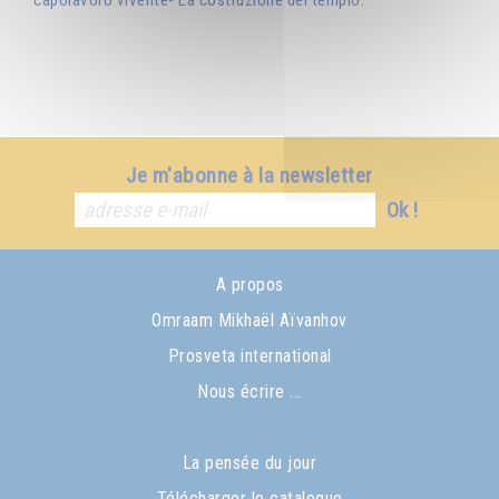
Je m'abonne à la newsletter
Ok !
A propos
Omraam Mikhaël Aïvanhov
Prosveta international
Nous écrire ...
La pensée du jour
Télécharger le catalogue