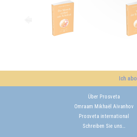
Ich abo
Über Prosveta
Omraam Mikhaël Aïvanhov
Prosveta international
Schreiben Sie uns…