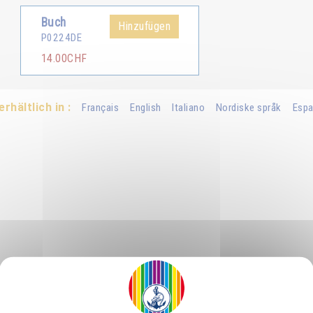
Buch
Hinzufügen
P0224DE
14.00CHF
erhältlich in :
Français
English
Italiano
Nordiske språk
Espa
ist geschenkt. Da jeder Gedanke von dieser Macht des Geistes, der ihn 
eit werden. Jeder kann seine Gedanken wie Boten, wie kleine lich