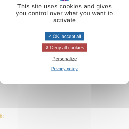
zu helfen, sie zu trösten, aufzuklären und zu heilen. Derjenige, der 
This site uses cookies and gives
you control over what you want to
activate
OK, accept all
Deny all cookies
Personalize
n Mitteln suchen
Privacy policy
 sind
h: