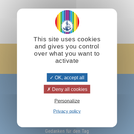
This site uses cookies
and gives you control
over what you want to
Ich abonniere den Newsletter
activate
Ok !
OK, accept all
Über Prosveta
Deny all cookies
Omraam Mikhaël Aïvanhov
Personalize
Prosveta international
Privacy policy
Schreiben Sie uns…
Gedanken für den Tag