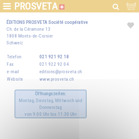
PROSVETA
ÉDITIONS PROSVETA
Société coopérative
Ch. de la Céramone 13
1808 Monts-de-Corsier
Schweiz
Telefon
021 921 92 18
Fax
021 922 92 04
e-mail
editions@prosveta.ch
Website
www.prosveta.ch
Öffnungszeiten
:
Montag, Dienstag, Mittwoch und
Donnerstag
von 9:00 Uhr bis 11:30 Uhr