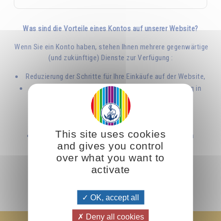
Was sind die Vorteile eines Kontos auf unserer Website?
Wenn Sie ein Konto haben, stehen Ihnen mehrere gegenwärtige
(und zukünftige) Dienste zur Verfügung :
Reduzierung der Schritte für Ihre Einkäufe auf der Website,
aKostenloses Abonnement der Gedanken für den Tag in
mehreren Sprachen,
Zugang zu erweiterten Suchwerkzeugen für einige
Buchinhalte von
Omraam Mikhaël Aïvanhov
,
This site uses cookies
Zugang zu Video-Podcasts und unveröffentlichten
and gives you control
Erfahrungsberichten ...
over what you want to
Sie können Ihr Konto jederzeit löschen!
activate
OK, accept all
Deny all cookies