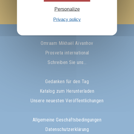
Ich abonniere den Newsletter
Personalize
Ok !
Privacy policy
Über Prosveta
Omraam Mikhaël Aïvanhov
Prosveta international
Schreiben Sie uns…
Gedanken für den Tag
Katalog zum Herunterladen
Unsere neuesten Veröffentlichungen
Allgemeine Geschäftsbedingungen
Datenschutzerklärung