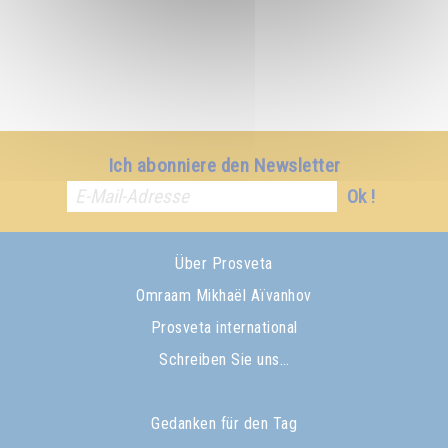
Ich abonniere den Newsletter
Ok !
Über Prosveta
Omraam Mikhaël Aïvanhov
Prosveta international
Schreiben Sie uns…
Gedanken für den Tag