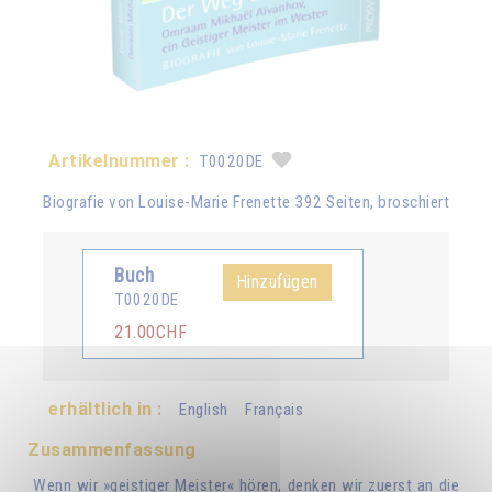
Artikelnummer :
T0020DE
Biografie von Louise-Marie Frenette 392 Seiten, broschiert
Buch
Hinzufügen
T0020DE
21.00CHF
erhältlich in :
English
Français
Zusammenfassung
Wenn wir »geistiger Meister« hören, denken wir zuerst an die