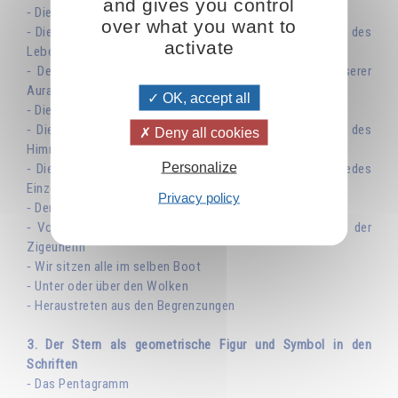
and gives you control
⁃ Die Tarotkarte XVII: der Stern
over what you want to
⁃ Die Planeten und Sternbilder arbeiten an der Erneuerung des
activate
Lebens
⁃ Der Einfluss der Planeten hängt von der Reinheit unserer
Aura ab
OK, accept all
⁃ Die Sterne machen geneigt, aber sie zwingen nicht
⁃ Die Jungfrau Amena konnte in den Sternen die Schrift des
Deny all cookies
Himmels lesen
Personalize
⁃ Die Gesetze des Karmas entscheiden über den Platz jedes
Einzelnen
Privacy policy
⁃ Der alte Bettler von Varna
⁃ Vom Paradox der menschlichen Seele: die Geschichte der
Zigeunerin
⁃ Wir sitzen alle im selben Boot
⁃ Unter oder über den Wolken
⁃ Heraustreten aus den Begrenzungen
3. Der Stern als geometrische Figur und Symbol in den
Schriften
⁃ Das Pentagramm