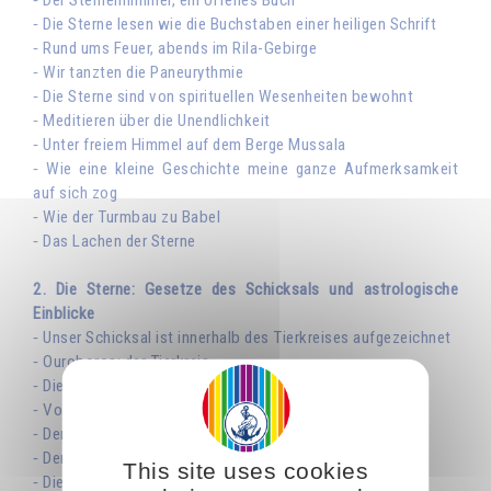
⁃ Die Sterne lesen wie die Buchstaben einer heiligen Schrift
⁃ Rund ums Feuer, abends im Rila-Gebirge
⁃ Wir tanzten die Paneurythmie
⁃ Die Sterne sind von spirituellen Wesenheiten bewohnt
⁃ Meditieren über die Unendlichkeit
⁃ Unter freiem Himmel auf dem Berge Mussala
⁃ Wie eine kleine Geschichte meine ganze Aufmerksamkeit
auf sich zog
⁃ Wie der Turmbau zu Babel
⁃ Das Lachen der Sterne
2. Die Sterne: Gesetze des Schicksals und astrologische
Einblicke
⁃ Unser Schicksal ist innerhalb des Tierkreises aufgezeichnet
⁃ Ouroboros: der Tierkreis
⁃ Die Phasen der Schöpfung
⁃ Von den Sternen bis zu den kleinsten Teilchen
⁃ Der himmlische Bogenschütze
⁃ Der Zentaur, ein mythologisches Wesen
This site uses cookies
⁃ Die Tarotkarte XIV: die Mäßigkeit