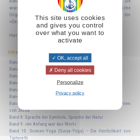
Bände enthält. Die Bände 19-22 gehören nicht dazu. Sie
wurden nicht ins Deutsche übersetzt, weil die französische
Originalversion nur kurze Zitatsammlungen im Stil der
This site uses cookies
»Gedanken für den Tag« enthält.
and gives you control
over what you want to
Hier sehen Sie alle Einzel-Titel der Serie im Überblick :
activate
Inhaltsverzeichnis
OK, accept all
Band 1: Das geistige Erwachen
Band 2: Spirituelle Alchimie
Deny all cookies
Band 3: Die beiden Bäume im Paradies
Personalize
Band 4: Das Senfkorn – Symbole im Neuen Testament
Band 5: Die Kräfte des Lebens
Privacy policy
Band 6: Die Harmonie
Band 7: Die Reinheit, Grundlage geistiger Kraft – Die Mysterien
von Jesod
Band 8: Sprache der Symbole, Sprache der Natur
Band 9: »Im Anfang war das Wort«
Band 10: Sonnen-Yoga (Surya-Yoga) – Die Herrlichkeit von
Tiphereth