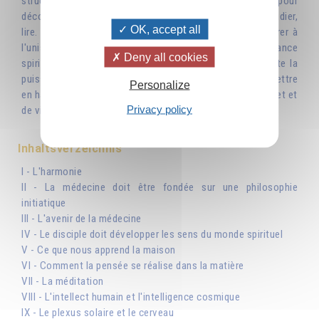
structure, quelle est sa prédestination. On s'imagine que, pour
découvrir les secrets de la création, il faut chercher, étudier,
OK, accept all
lire. Non, pour connaître l'univers il faut apprendre à vibrer à
l'unisson avec lui grâce aux organes de la connaissance
Deny all cookies
spirituelle: le plexus solaire, le centre Hara, l'aura... Toute la
puissance du spiritualiste est dans sa volonté de se mettre
Personalize
en harmonie avec le corps universel, d'atteindre le sommet et
Privacy policy
de vivre la vie cosmique. »
Inhaltsverzeichnis
I - L'harmonie
II - La médecine doit être fondée sur une philosophie
initiatique
III - L'avenir de la médecine
IV - Le disciple doit développer les sens du monde spirituel
V - Ce que nous apprend la maison
VI - Comment la pensée se réalise dans la matière
VII - La méditation
VIII - L'intellect humain et l'intelligence cosmique
IX - Le plexus solaire et le cerveau