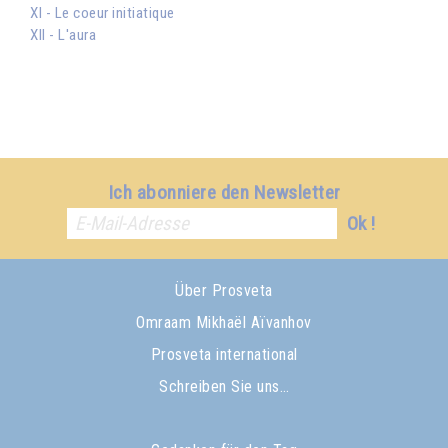
XI - Le coeur initiatique
XII - L'aura
Ich abonniere den Newsletter
Ok !
Über Prosveta
Omraam Mikhaël Aïvanhov
Prosveta international
Schreiben Sie uns…