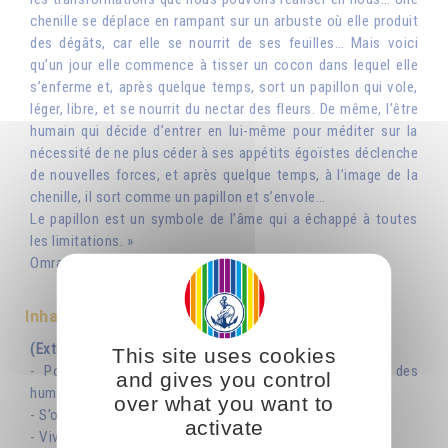
chenille se déplace en rampant sur un arbuste où elle produit
des dégâts, car elle se nourrit de ses feuilles… Mais voici
qu’un jour elle commence à tisser un cocon dans lequel elle
s’enferme et, après quelque temps, sort un papillon qui vole,
léger, libre, et se nourrit du nectar des fleurs. De même, l’être
humain qui décide d’entrer en lui-même pour méditer sur la
nécessité de ne plus céder à ses appétits égoïstes déclenche
de nouvelles forces, et après quelque temps, à l’image de la
chenille, il sort comme un papillon et s’envole…
Le papillon est un symbole de l’âme qui a échappé à toutes
les limitations. »
Omraam Mikhaël Aïvanhov
Inhaltsverzeichnis
(Extraits)
This site uses cookies
- Pourquoi la nature a toujours suscité la curiosité des
and gives you control
humains
over what you want to
- S’ouvrir à la vie de la nature
activate
- Vivre : tisser des liens avec toutes les existences