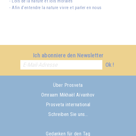
- Lois de la nature et lois morales
- Afin d’entendre la nature vivre et parler en nous
Ich abonniere den Newsletter
Ok !
Über Prosveta
Omraam Mikhaël Aïvanhov
Prosveta international
Schreiben Sie uns…
Gedanken für den Tag