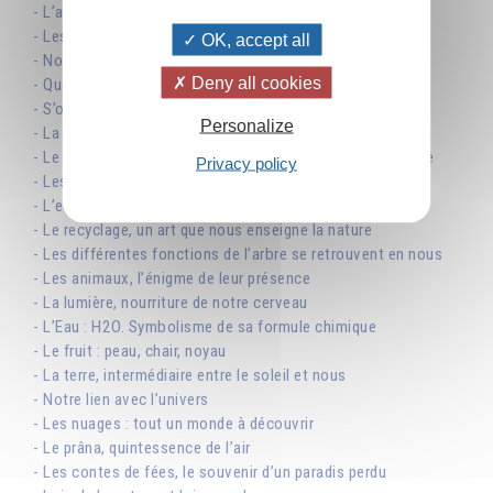
- L’arbre que l’on salue en passant
- Les désordres que les humains créent dans la nature
OK, accept all
- Nos dettes envers la nature
Deny all cookies
- Quelle vie on vit, une question à se poser
- S’ouvrir au langage de la nature
Personalize
- La terre, un enfant du soleil
- Le corps humain : une reproduction de l’édifice cosmique
Privacy policy
- Les nombres, des entités vivantes
- L’eau et ses pouvoirs absorbants
- Le recyclage, un art que nous enseigne la nature
- Les différentes fonctions de l’arbre se retrouvent en nous
- Les animaux, l’énigme de leur présence
- La lumière, nourriture de notre cerveau
- L’Eau : H2O. Symbolisme de sa formule chimique
- Le fruit : peau, chair, noyau
- La terre, intermédiaire entre le soleil et nous
- Notre lien avec l’univers
- Les nuages : tout un monde à découvrir
- Le prâna, quintessence de l’air
- Les contes de fées, le souvenir d’un paradis perdu