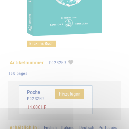
Blick ins Buch
Artikelnummer :
P0232FR
160 pages
Poche
Hinzufügen
P0232FR
14.00CHF
erhältlich in :
English
Italiano
Deutsch
Português