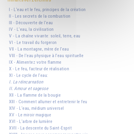
I - L'eau et le feu, principes de la création
II - Les secrets de la combustion
III - Découverte de l'eau
IV - L'eau, la civilisation
V - La chaîne vivante: soleil, terre, eau
VI - Le travail du forgeron
VII - La montagne, mère de l'eau
VIII - De l'eau physique à l'eau spirituelle
IX - Alimentez votre flamme
X - Le feu, facteur de réalisation
XI - Le cycle de l'eau:
I. La réincarnation
II. Amour et sagesse
XII - La flamme de la bougie
XIII - Comment allumer et entretenir le feu
XIV - L'eau, médium universel
XV - Le miroir magique
XVI - L'arbre de lumière
XVII - La descente du Saint-Esprit