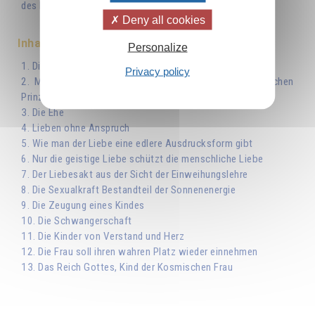
des Menschen.
Deny all cookies
Inhaltsverzeichnis
Personalize
1. Die geistige Galvanoplastik
Privacy policy
2. Mann und Frau - Abbild des männlichen und weiblichen
Prinzips
3. Die Ehe
4. Lieben ohne Anspruch
5. Wie man der Liebe eine edlere Ausdrucksform gibt
6. Nur die geistige Liebe schützt die menschliche Liebe
7. Der Liebesakt aus der Sicht der Einweihungslehre
8. Die Sexualkraft Bestandteil der Sonnenenergie
9. Die Zeugung eines Kindes
10. Die Schwangerschaft
11. Die Kinder von Verstand und Herz
12. Die Frau soll ihren wahren Platz wieder einnehmen
13. Das Reich Gottes, Kind der Kosmischen Frau