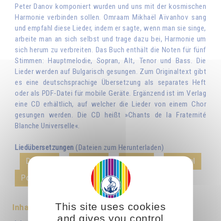
Peter Danov komponiert wurden und uns mit der kosmischen
Harmonie verbinden sollen. Omraam Mikhaël Aïvanhov sang
und empfahl diese Lieder, indem er sagte, wenn man sie singe,
arbeite man an sich selbst und trage dazu bei, Harmonie um
sich herum zu verbreiten. Das Buch enthält die Noten für fünf
Stimmen: Hauptmelodie, Sopran, Alt, Tenor und Bass. Die
Lieder werden auf Bulgarisch gesungen. Zum Originaltext gibt
es eine deutschsprachige Übersetzung als separates Heft
oder als PDF-Datei für mobile Geräte. Ergänzend ist im Verlag
eine CD erhältlich, auf welcher die Lieder von einem Chor
gesungen werden. Die CD heißt »Chants de la Fraternité
Blanche Universelle«.
Liedübersetzungen
(Dateien zum Herunterladen)
Deutsch
Français
English
Español
Português
This site uses cookies
Inhaltsverzeichnis
and gives you control