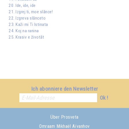
20. Ide, ide, ide
21. Izgrej ti, moe slănce!
22. Izgreva slănceto
23. Kaži mi Ti Istinata
24. Koj na ranina
25. Krasiv e životăt
Ich abonniere den Newsletter
Ok !
Über Prosveta
Omraam Mikhaël Aïvanhov