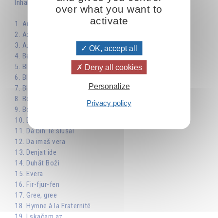
Inhaltsverzeichnis
over what you want to
activate
1. Aum
2. Az moga da ljubja
3. Az šte se podmladja
OK, accept all
4. Be njakoga
5. Blaga duma na ustata
Deny all cookies
6. Blagoslavjaj, duše moja, Gospoda
Personalize
7. Blagosloven Gospod Bog naš
8. Bog e Ljubov
Privacy policy
9. Božijata Ljubov me ozari
10. Bratstvo, edinstvo
11. Da bih Te slušal
12. Da imaš vera
13. Denjat ide
14. Duhăt Boži
15. Evera
16. Fir-fjur-fen
17. Gree, gree
18. Hymne à la Fraternité
19. I skačam az