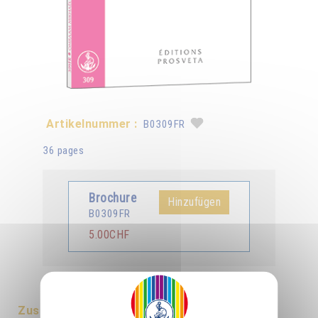
Artikelnummer :
B0309FR
36 pages
Brochure
Hinzufügen
B0309FR
5.00CHF
erhältlich in :
Deutsch
Zusammenfassung