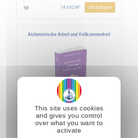
Hinzufügen
14.00CHF
Alchimistische Arbeit und Vollkommenheit
"Kämpft nicht gegen eure Schwächen und
This site uses cookies
Mängel an,sondern lernt, sie zu nutzen und an
and gives you control
die Arbeit zu schicken. Seien es Eifersucht,
over what you want to
Zorn, …
activate
Hinzufügen
14.00CHF