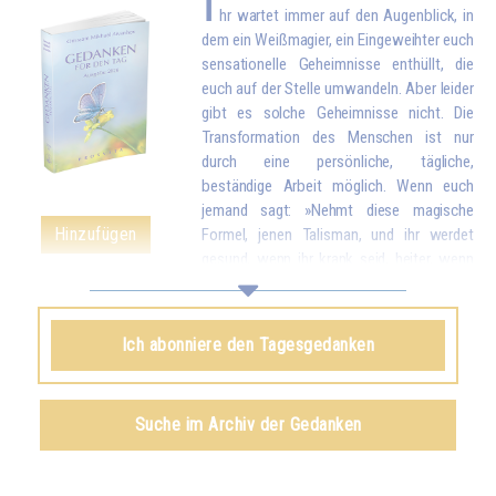
I
hr wartet immer auf den Augenblick, in
dem ein Weißmagier, ein Eingeweihter euch
sensationelle Geheimnisse enthüllt, die
euch auf der Stelle umwandeln. Aber leider
gibt es solche Geheimnisse nicht. Die
Transformation des Menschen ist nur
durch eine persönliche, tägliche,
beständige Arbeit möglich. Wenn euch
jemand sagt: »Nehmt diese magische
Hinzufügen
Formel, jenen Talisman, und ihr werdet
gesund, wenn ihr krank seid, heiter, wenn
ihr angsterfüllt seid, kraftvoll, wenn ihr schwach seid«, dann wisst ihr,
dass dies Lügen von jemandem sind, der daran interessiert ist, euch zu
täuschen. Ein wirklicher Eingeweihter dagegen wird euch sagen: »Meine
Ich abonniere den Tagesgedanken
Kinder, alles ist möglich, aber nur, wenn ihr euch anstrengt. Darum wird
das, was ihr erarbeitet habt, so beständig sein, dass es euch niemand
wegnehmen kann.« Und ihr müsst wissen, dass alles, was man durch
Suche im Archiv der Gedanken
magische Methoden erreicht – es ist wahr, dass es welche mit einer
gewissen Wirksamkeit gibt –, niemals endgültig sein kann. Kurze Zeit
darauf verliert man alles, was man zu besitzen glaubte, weil man es