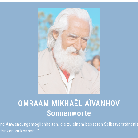
nicht von innen, durch persönliche Anstrengungen, erreicht hat.*
Omraam Mikhaël Aïvanhov
Siehe das Buch
Was ist ein geistiger Meister?
, kapitel I
OMRAAM MIKHAËL AÏVANHOV
Sonnenworte
en und Anwendungsmöglichkeiten, die zu einem besseren Selbstverständni
 trinken zu können…“