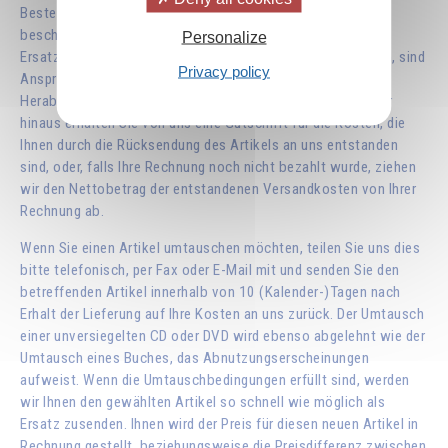
Bestellung entspricht, zuzusenden. Unsere Verantwortung
beschränkt sich jedoch auf den Ersatz des Artikels. Ist eine
Personalize
Ersatzlieferung innerhalb einer angemessenen Frist möglich, sind
Privacy policy
Ansprüche auf Rückgängigmachung des Vertrages oder
Herabsetzung des Kaufpreises ausgeschlossen. Darüber
hinaus erhalten Sie von uns eine Gutschrift für die Kosten, die
Ihnen durch die Rücksendung des Artikels an uns entstanden
sind, oder, falls Ihre Rechnung noch nicht bezahlt wurde, ziehen
wir den Nettobetrag der entstandenen Versandkosten von Ihrer
Rechnung ab.
Wenn Sie einen Artikel umtauschen möchten, teilen Sie uns dies
bitte telefonisch, per Fax oder E-Mail mit und senden Sie den
betreffenden Artikel innerhalb von 10 (Kalender-)Tagen nach
Erhalt der Lieferung auf Ihre Kosten an uns zurück. Der Umtausch
einer unversiegelten CD oder DVD wird ebenso abgelehnt wie der
Umtausch eines Buches, das Abnutzungserscheinungen
aufweist. Wenn die Umtauschbedingungen erfüllt sind, werden
wir Ihnen den gewählten Artikel so schnell wie möglich als
Ersatz zusenden. Ihnen wird der Preis für diesen neuen Artikel in
Rechnung gestellt, beziehungsweise die Preisdifferenz zwischen