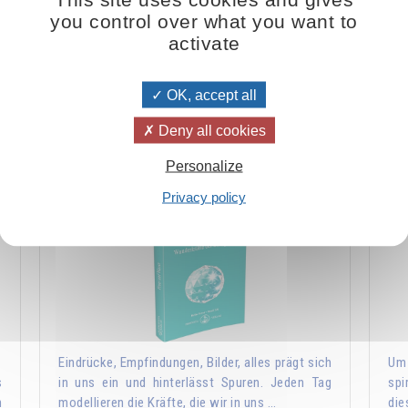
you control over what you want to
activate
Ausschnitt aus einem frei gehaltenen Vortrag vom 9. Januar 1981
OK, accept all
Einige Hinweise zum selben Thema:
Deny all cookies
d
Feuer und Wasser - Wunderkräfte der
Personalize
Schöpfung
Privacy policy
Eindrücke, Empfindungen, Bilder, alles prägt sich
Um 
s
in uns ein und hinterlässt Spuren. Jeden Tag
spi
n
modellieren die Kräfte, die wir in uns …
die