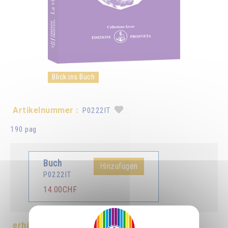
Blick ins Buch
Artikelnummer :
P0222IT
190 pag
Buch
Hinzufügen
P0222IT
14.00CHF
erhältlich in :
Français
Deutsch
English
Español