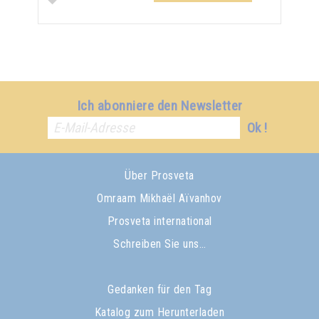
Ich abonniere den Newsletter
Ok !
Über Prosveta
Omraam Mikhaël Aïvanhov
Prosveta international
Schreiben Sie uns…
Gedanken für den Tag
Katalog zum Herunterladen