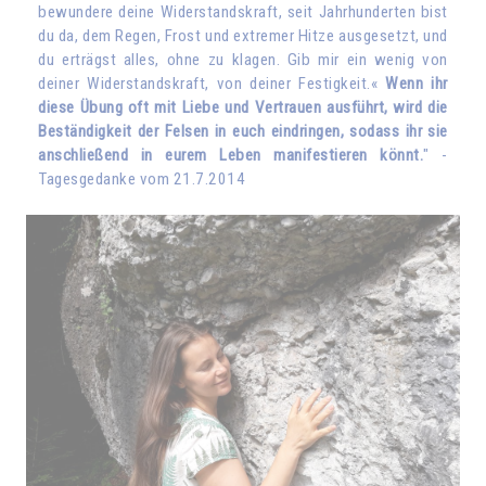
bewundere deine Widerstandskraft, seit Jahrhunderten bist
du da, dem Regen, Frost und extremer Hitze ausgesetzt, und
du erträgst alles, ohne zu klagen. Gib mir ein wenig von
deiner Widerstandskraft, von deiner Festigkeit.«
Wenn ihr
diese Übung oft mit Liebe und Vertrauen ausführt, wird die
Beständigkeit der Felsen in euch eindringen, sodass ihr sie
anschließend in eurem Leben manifestieren könnt.
" -
Tagesgedanke vom 21.7.2014