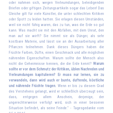
oder nahmen sich, wegen Verleumdungen, beleidigenden
Briefen oder giftigen Zeitungsartikeln sogar das Leben! Das
Gleiche gilt für viele Künstler, die unter schlechten Kritiken
oder Spott zu leiden hatten. Sie erlagen diesen Umständen,
weil sie nicht fähig waren, das zu tun, was die Erde so gut
kann. Was macht sie mit den Abfällen, mit dem Unrat, den
man auf sie wirft? Sie nimmt sie als Dünger, als sehr
kostbare Materie, und lässt sie an der Ausarbeitung aller
Pflanzen teilnehmen. Dank dieses Düngers haben die
Früchte Farben, Düfte, einen Geschmack und alle möglichen
nährenden Eigenschaften. Warum sollte der Mensch also
nicht die Geheimnisse kennen, die die Erde kennt?
Warum
sollte er vor dem Schmutz der Kritiken, üblen Nachreden und
Verleumdungen kapitulieren? Er muss nur lernen, sie zu
verwandeln, dann wird auch er bunte, duftende, köstliche
und nährende Früchte tragen.
Wenn er bis zu diesem Grad
des Verstehens gelangt, wird er schließlich überzeugt sein,
dass, entgegen allem Anschein, derjenige, der
ungerechterweise verfolgt wird, sich in einer besseren
Situation befindet, als seine Feinde." - Tagesgedanke vom