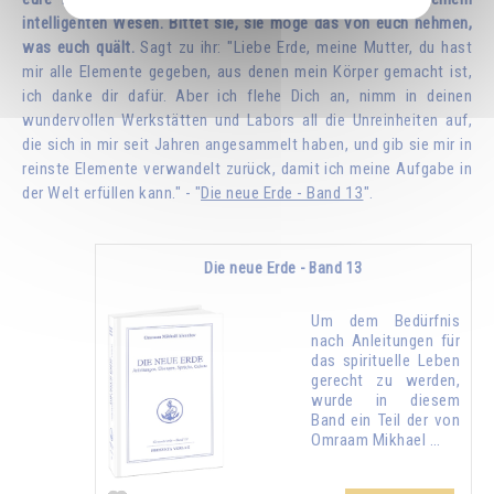
intelligenten Wesen. Bittet sie, sie möge das von euch nehmen,
was euch quält.
Sagt zu ihr: "Liebe Erde, meine Mutter, du hast
mir alle Elemente gegeben, aus denen mein Körper gemacht ist,
ich danke dir dafür. Aber ich flehe Dich an, nimm in deinen
wundervollen Werkstätten und Labors all die Unreinheiten auf,
die sich in mir seit Jahren angesammelt haben, und gib sie mir in
reinste Elemente verwandelt zurück, damit ich meine Aufgabe in
der Welt erfüllen kann." - "
Die neue Erde - Band 13
".
Die neue Erde - Band 13
Um dem Bedürfnis
nach Anleitungen für
das spirituelle Leben
gerecht zu werden,
wurde in diesem
Band ein Teil der von
Omraam Mikhael …