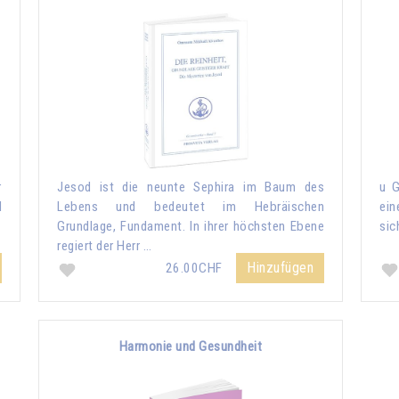
r
Jesod ist die neunte Sephira im Baum des
u G
d
Lebens und bedeutet im Hebräischen
ein
Grundlage, Fundament. In ihrer höchsten Ebene
sic
regiert der Herr …
Hinzufügen
26.00CHF
Harmonie und Gesundheit