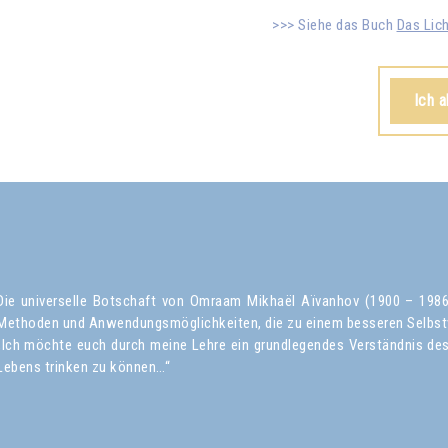
Siehe das Buch
Das Lich
Ich 
Die universelle Botschaft von Omraam Mikhaël Aïvanhov (1900 – 1986) 
Methoden und Anwendungsmöglichkeiten, die zu einem besseren Selbst
„Ich möchte euch durch meine Lehre ein grundlegendes Verständnis des 
Lebens trinken zu können…“