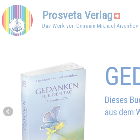
Prosveta Verlag
Das Werk von Omraam Mikhael Aivanhov
Prev