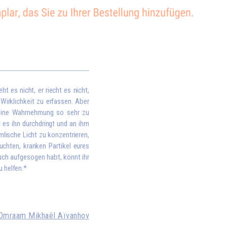
ht es nicht, er riecht es nicht,
 Wirklichkeit zu erfassen. Aber
 seine Wahrnehmung so sehr zu
t es ihn durchdringt und an ihm
lische Licht zu konzentrieren,
chten, kranken Partikel eures
euch aufgesogen habt, könnt ihr
u helfen.*
Omraam Mikhaël Aïvanhov