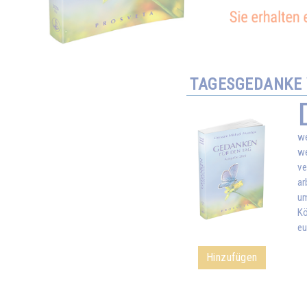
TAGESGEDANKE 
we
we
ve
ar
um
Kö
eu
Hinzufügen