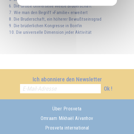
6. Die Große Universelle Weiße Bruderschaft
7. Wie man den Begriff »Familie« erweitert
8. Die Bruderschaft, ein höherer Bewußtseinsgrad
9. Die brüderlichen Kongresse in Bonfin
10. Die universelle Dimension jeder Aktivität
Ich abonniere den Newsletter
Ok !
Über Prosveta
Omraam Mikhaël Aïvanhov
Prosveta international